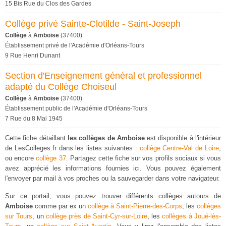
15 Bis Rue du Clos des Gardes
Collège privé Sainte-Clotilde - Saint-Joseph
Collège
à
Amboise
(37400)
Établissement privé de l'Académie d'Orléans-Tours
9 Rue Henri Dunant
Section d'Enseignement général et professionnel
adapté du Collège Choiseul
Collège
à
Amboise
(37400)
Établissement public de l'Académie d'Orléans-Tours
7 Rue du 8 Mai 1945
Cette fiche détaillant
les collèges de Amboise
est disponible à l'intérieur
de LesColleges.fr dans les listes suivantes :
collège Centre-Val de Loire
,
ou encore
collège 37
. Partagez cette fiche sur vos profils sociaux si vous
avez apprécié les informations fournies ici. Vous pouvez également
l'envoyer par mail à vos proches ou la sauvegarder dans votre navigateur.
Sur ce portail, vous pouvez trouver différents collèges autours de
Amboise
comme par ex un
collège à Saint-Pierre-des-Corps
, les
collèges
sur Tours
, un
collège près de Saint-Cyr-sur-Loire
, les
collèges à Joué-lès-