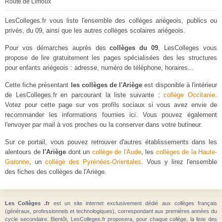
Route de Limoux
LesColleges.fr vous liste l'ensemble des collèges ariégeois, publics ou
privés, du 09, ainsi que les autres collèges scolaires ariégeois.
Pour vos démarches auprès des
collèges du 09
, LesColleges vous
propose de lire gratuitement les pages spécialisées des les structures
pour enfants ariégeois : adresse, numéro de téléphone, horaires...
Cette fiche présentant
les collèges de l'Ariège
est disponible à l'intérieur
de LesColleges.fr en parcourant la liste suivante :
collège Occitanie
.
Votez pour cette page sur vos profils sociaux si vous avez envie de
recommander les informations fournies ici. Vous pouvez également
l'envoyer par mail à vos proches ou la conserver dans votre butineur.
Sur ce portail, vous pouvez retrouver d'autres établissements dans les
alentours de
l'Ariège
dont un
collège de l'Aude
, les
collèges de la Haute-
Garonne
, un
collège des Pyrénées-Orientales
. Vous y lirez l'ensemble
des fiches des collèges de l'Ariège.
Les Collèges .fr
est un site internet exclusivement dédié aux collèges français
(généraux, professionnels et technologiques), correspondant aux premières années du
cycle secondaire. Bientôt, LesColleges.fr proposera, pour chaque collège, la liste des