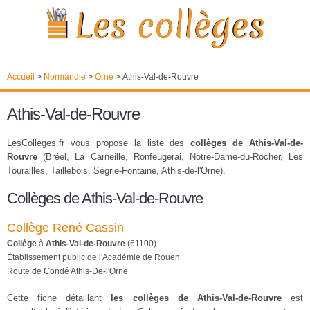
Accueil
>
Normandie
>
Orne
>
Athis-Val-de-Rouvre
Athis-Val-de-Rouvre
LesColleges.fr vous propose la liste des
collèges de Athis-Val-de-
Rouvre
(Bréel, La Carneille, Ronfeugerai, Notre-Dame-du-Rocher, Les
Tourailles, Taillebois, Ségrie-Fontaine, Athis-de-l'Orne).
Collèges de Athis-Val-de-Rouvre
Collège René Cassin
Collège
à
Athis-Val-de-Rouvre
(61100)
Établissement public de l'Académie de Rouen
Route de Condé Athis-De-l'Orne
Cette fiche détaillant
les collèges de Athis-Val-de-Rouvre
est