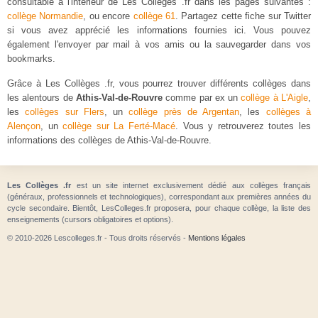
consultable à l'intérieur de Les Colleges .fr dans les pages suivantes :
collège Normandie
, ou encore
collège 61
. Partagez cette fiche sur Twitter
si vous avez apprécié les informations fournies ici. Vous pouvez
également l'envoyer par mail à vos amis ou la sauvegarder dans vos
bookmarks.
Grâce à Les Collèges .fr, vous pourrez trouver différents collèges dans
les alentours de
Athis-Val-de-Rouvre
comme par ex un
collège à L'Aigle
,
les
collèges sur Flers
, un
collège près de Argentan
, les
collèges à
Alençon
, un
collège sur La Ferté-Macé
. Vous y retrouverez toutes les
informations des collèges de Athis-Val-de-Rouvre.
Les Collèges .fr
est un site internet exclusivement dédié aux collèges français
(généraux, professionnels et technologiques), correspondant aux premières années du
cycle secondaire. Bientôt, LesColleges.fr proposera, pour chaque collège, la liste des
enseignements (cursors obligatoires et options).
© 2010-2026 Lescolleges.fr - Tous droits réservés -
Mentions légales