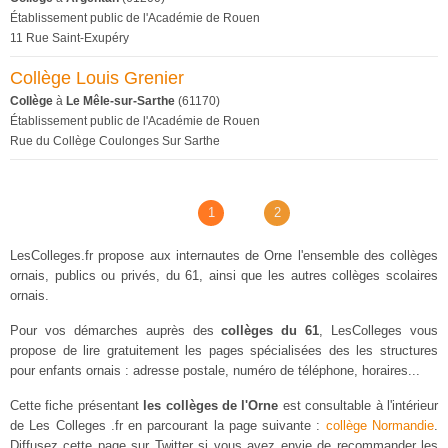
Établissement public de l'Académie de Rouen
11 Rue Saint-Exupéry
Collège Louis Grenier
Collège
à
Le Mêle-sur-Sarthe
(61170)
Établissement public de l'Académie de Rouen
Rue du Collège Coulonges Sur Sarthe
1
2
LesColleges.fr propose aux internautes de Orne l'ensemble des collèges
ornais, publics ou privés, du 61, ainsi que les autres collèges scolaires
ornais.
Pour vos démarches auprès des
collèges du 61
, LesColleges vous
propose de lire gratuitement les pages spécialisées des les structures
pour enfants ornais : adresse postale, numéro de téléphone, horaires...
Cette fiche présentant
les collèges de l'Orne
est consultable à l'intérieur
de Les Colleges .fr en parcourant la page suivante :
collège Normandie
.
Diffusez cette page sur Twitter si vous avez envie de recommander les