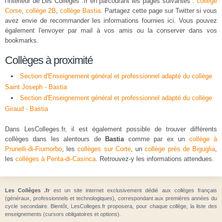
l'intérieur de Les Colleges .fr en parcourant les pages suivantes :
collège
Corse
,
collège 2B
,
collège Bastia
. Partagez cette page sur Twitter si vous
avez envie de recommander les informations fournies ici. Vous pouvez
également l'envoyer par mail à vos amis ou la conserver dans vos
bookmarks.
Collèges à proximité
Section d'Enseignement général et professionnel adapté du collège
Saint Joseph - Bastia
Section d'Enseignement général et professionnel adapté du collège
Giraud - Bastia
Dans LesColleges.fr, il est également possible de trouver différents
collèges dans les alentours de
Bastia
comme par ex un
collège à
Prunelli-di-Fiumorbo
, les
collèges sur Corte
, un
collège près de Biguglia
,
les
collèges à Penta-di-Casinca
. Retrouvez-y les informations attendues.
Les Collèges .fr
est un site internet exclusivement dédié aux collèges français
(généraux, professionnels et technologiques), correspondant aux premières années du
cycle secondaire. Bientôt, LesColleges.fr proposera, pour chaque collège, la liste des
enseignements (cursors obligatoires et options).