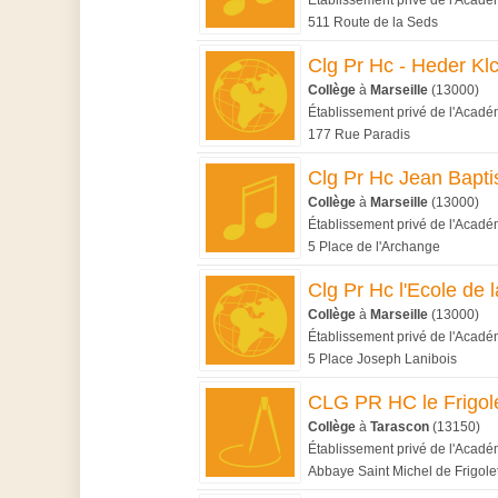
Établissement privé de l'Académ
511 Route de la Seds
Clg Pr Hc - Heder Kl
Collège
à
Marseille
(13000)
Établissement privé de l'Académ
177 Rue Paradis
Clg Pr Hc Jean Bapti
Collège
à
Marseille
(13000)
Établissement privé de l'Académ
5 Place de l'Archange
Clg Pr Hc l'Ecole de l
Collège
à
Marseille
(13000)
Établissement privé de l'Académ
5 Place Joseph Lanibois
CLG PR HC le Frigol
Collège
à
Tarascon
(13150)
Établissement privé de l'Académ
Abbaye Saint Michel de Frigole