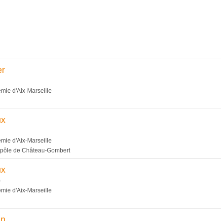
er
émie d'Aix-Marseille
ux
émie d'Aix-Marseille
nopôle de Château-Gombert
ux
)
émie d'Aix-Marseille
an