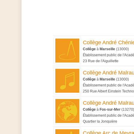
Collège André Chéni
Collège
à
Marseille
(13000)
Établissement public de l'Acad
23 Rue de l'Aiguillette
Collège André Malra
Collège
à
Marseille
(13000)
Établissement public de l'Acad
250 Rue Albert Einstein Tech
Collège André Malra
Collège
à
Fos-sur-Mer
(13270
Établissement public de l'Acad
Quartier la Jonquière
Collège Arc de Meyr