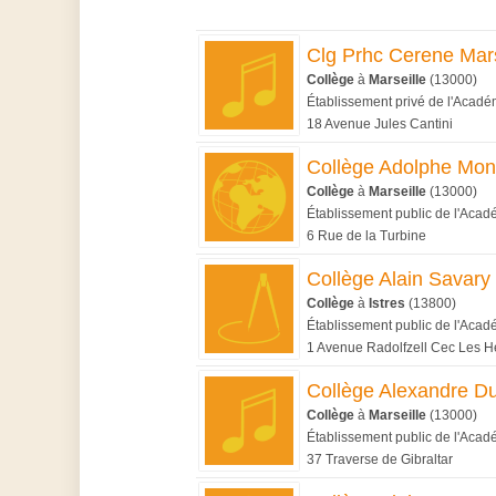
Clg Prhc Cerene Mars
Collège
à
Marseille
(13000)
Établissement privé de l'Académ
18 Avenue Jules Cantini
Collège Adolphe Monti
Collège
à
Marseille
(13000)
Établissement public de l'Acad
6 Rue de la Turbine
Collège Alain Savary
Collège
à
Istres
(13800)
Établissement public de l'Acad
1 Avenue Radolfzell Cec Les H
Collège Alexandre 
Collège
à
Marseille
(13000)
Établissement public de l'Acad
37 Traverse de Gibraltar