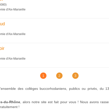
3080)
émie d'Aix-Marseille
aud
émie d'Aix-Marseille
oir
émie d'Aix-Marseille
1
2
3
l'ensemble des collèges buccorhodaniens, publics ou privés, du 13,
es-du-Rhône
, alors notre site est fait pour vous ! Nous avons rasse
ratuitement !