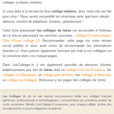
collèges scolaires istréens.
Si vous êtes à la recherche d'un
collège istréens
, alors notre site est fait
pour vous ! Nous avons rassemblé les structures ainsi que leurs détails :
adresse, numéro de téléphone, horaires, gratuitement !
Cette fiche présentant
les collèges de Istres
est accessible à l'intérieur
de ce site en parcourant les sections suivantes :
collège Provence-Alpes-
Côte d'Azur
,
collège 13
. Recommandez cette page sur votre réseau
social préféré si vous avez envie de recommander les informations
fournies ici. Vous pouvez également l'envoyer par mail à vos collègues ou
la conserver dans vos marque-pages.
Dans LesColleges.fr, il est également possible de retrouver d'autres
établissements pas loin de
Istres
dont un
collège à Aix-en-Provence
, les
collèges sur Martigues
, un
collège près de Arles
, les
collèges à Marseille
,
un
collège sur Aubagne
. Retrouvez-y les pages des collèges de Istres.
Les Collèges .fr
est un site internet exclusivement dédié aux collèges français
(généraux, professionnels et technologiques), correspondant aux premières années du
cycle secondaire. Bientôt, LesColleges.fr proposera, pour chaque collège, la liste des
enseignements (cursors obligatoires et options).