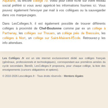
Aquitaine
, ou encore
collège 79
. Votez pour cette fiche sur votre réseau
social préféré si vous avez apprécié les informations fournies ici. Vous
pouvez également l'envoyer par mail à vos collègues ou la sauvegarder
dans vos marque-pages.
Dans LesColleges.fr, il est également possible de trouver différents
collèges à proximité de
Chef-Boutonne
comme par ex un
collège à
Parthenay
, les
collèges sur Thouars
, un
collège près de Bressuire
, les
collèges à Niort
, un
collège sur Saint-Maixent-l'École
. Retrouvez-y les
info attendues.
Les Collèges .fr
est un site internet exclusivement dédié aux collèges français
(généraux, professionnels et technologiques), correspondant aux premières années du
cycle secondaire. Bientôt, LesColleges.fr proposera, pour chaque collège, la liste des
enseignements (cursors obligatoires et options).
© 2010-2026 Lescolleges.fr - Tous droits réservés -
Mentions légales