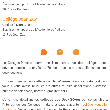
Établissement public de l'Académie de Poitiers
26 Rue de Barilleau
Collège Jean Zay
Collège
à
Niort
(79000)
Établissement public de l'Académie de Poitiers
11 Rue Jean Zay
1
2
3
LesColleges.fr vous fourni une liste exhaustive des collèges deux-
sévriens, publics ou privés, du 79, ainsi que les autres collèges scolaires
deux-sévriens.
Si vous cherchez un
collège de Deux-Sèvres
, alors ce portail est pour
vous ! Nous avons réuni les structures et leurs descriptions : adresse,
numéro de téléphone, horaires, gratuitement !
Cette fiche détaillant
les collèges des Deux-Sèvres
est consultable à
l'intérieur de Les Colleges .fr dans la page suivante :
collège Nouvelle-
Aquitaine
. Votez pour cette fiche sur Twitter si vous avez apprécié les