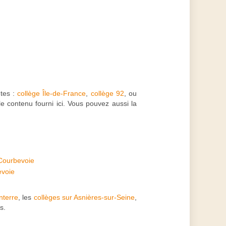
ntes :
collège Île-de-France
,
collège 92
, ou
 contenu fourni ici. Vous pouvez aussi la
Courbevoie
evoie
nterre
, les
collèges sur Asnières-sur-Seine
,
s.