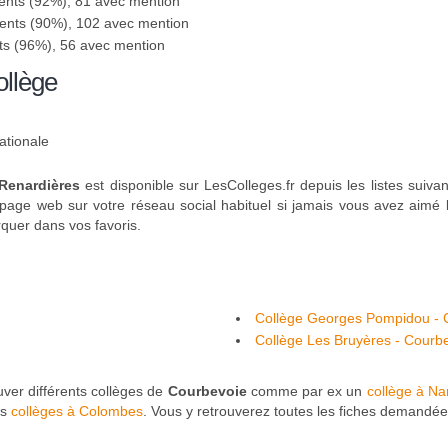
ents (92%), 81 avec mention
sents (90%), 102 avec mention
ts (96%), 56 avec mention
ollège
ationale
Renardières
est disponible sur LesColleges.fr depuis les listes suiva
ge web sur votre réseau social habituel si jamais vous avez aimé le
rquer dans vos favoris.
Collège Georges Pompidou - 
Collège Les Bruyères - Courb
uver différents collèges de
Courbevoie
comme par ex un
collège à Na
es
collèges à Colombes
. Vous y retrouverez toutes les fiches demandée