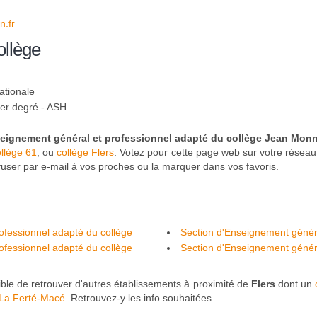
.fr
ollège
ationale
1er degré - ASH
seignement général et professionnel adapté du collège Jean Mon
llège 61
, ou
collège Flers
. Votez pour cette page web sur votre réseau 
ffuser par e-mail à vos proches ou la marquer dans vos favoris.
ofessionnel adapté du collège
Section d'Enseignement généra
ofessionnel adapté du collège
Racine - Alençon
Section d'Enseignement généra
Jacques Prévert - Domfront-en-Poi
ible de retrouver d'autres établissements à proximité de
Flers
dont un
 La Ferté-Macé
. Retrouvez-y les info souhaitées.