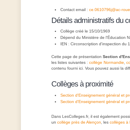
Contact email :
ce.0610796j@ac-rouen
Détails administratifs du c
Collège créé le 15/10/1969
Dépend du Ministère de l'Éducation N
IEN : Circonscription d'inspection du 
Cette page de présentation
Section d'En
les listes suivantes :
collège Normandie
,
co
contenu fourni ici. Vous pouvez aussi la di
Collèges à proximité
Section d'Enseignement général et pr
Molière - L'Aigle
Section d'Enseignement général et pr
Emile Chartier - Mortagne-au-Perche
Dans LesColleges.fr, il est également poss
un
collège près de Alençon
, les
collèges à