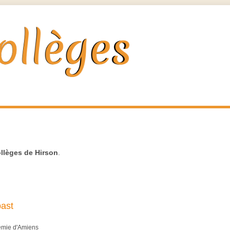
llèges de Hirson
.
ast
démie d'Amiens