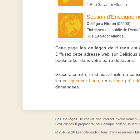
4 Rue Salvador Allende
Section d'Enseigneme
Collège
à
Hirson
(02500)
Établissement public de l'Aca
Rue Salvador Allende
Cette page
les collèges de Hirson
est c
Diffusez cette adresse web sur Delicious s
bookmarker dans votre barre de favoris.
Grâce à ce site, il est aussi facile de con
les
collèges sur Laon
, un
collège près d
demandées.
Les Collèges .fr
est un site internet exclusivement 
LesColleges.fr proposera, pour chaque collège, la liste 
© 2010-2026 Lescolleges.fr - Tous droits réservés -
Men