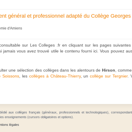
nt général et professionnel adapté du Collège Georges
démie d'Amiens
onsultable sur Les Colleges .fr en cliquant sur les pages suivantes
i jamais vous avez trouvé utile le contenu fourni ici. Vous pouvez auss
sulter une sélection des collèges dans les alentours de
Hirson
, comme
e Soissons
, les
collèges à Château-Thierry
, un
collège sur Tergnier
. 
dédié aux collèges français (généraux, professionnels et technologiques), correspondan
des enseignements (cursors obligatoires et options).
tions légales