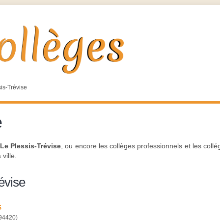
is-Trévise
e
Le Plessis-Trévise
, ou encore les collèges professionnels et les col
ville.
évise
s
94420)