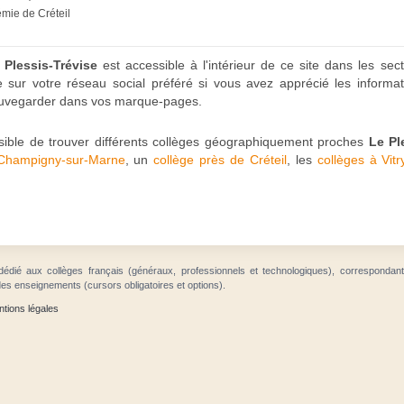
émie de Créteil
 Plessis-Trévise
est accessible à l'intérieur de ce site dans les sec
he sur votre réseau social préféré si vous avez apprécié les informa
sauvegarder dans vos marque-pages.
ssible de trouver différents collèges géographiquement proches
Le Pl
 Champigny-sur-Marne
, un
collège près de Créteil
, les
collèges à Vitr
dédié aux collèges français (généraux, professionnels et technologiques), correspondan
des enseignements (cursors obligatoires et options).
tions légales