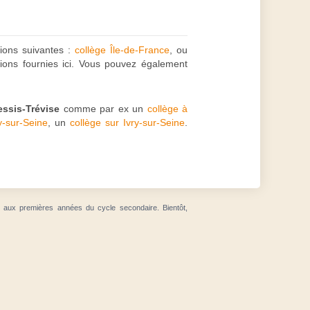
tions suivantes :
collège Île-de-France
, ou
tions fournies ici. Vous pouvez également
essis-Trévise
comme par ex un
collège à
y-sur-Seine
, un
collège sur Ivry-sur-Seine
.
t aux premières années du cycle secondaire. Bientôt,