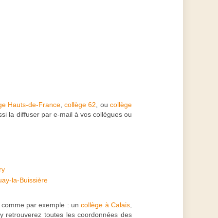
ège Hauts-de-France
,
collège 62
, ou
collège
i la diffuser par e-mail à vos collègues ou
ry
ay-la-Buissière
, comme par exemple : un
collège à Calais
,
 y retrouverez toutes les coordonnées des