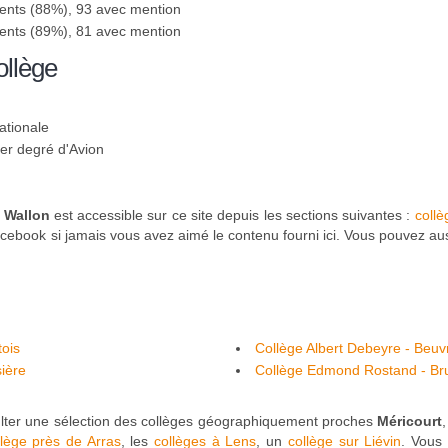
sents (88%), 93 avec mention
sents (89%), 81 avec mention
ollège
ationale
1er degré d'Avion
 Wallon
est accessible sur ce site depuis les sections suivantes :
coll
ebook si jamais vous avez aimé le contenu fourni ici. Vous pouvez auss
ois
Collège Albert Debeyre - Beuv
sière
Collège Edmond Rostand - Bru
nsulter une sélection des collèges géographiquement proches
Méricourt
llège près de Arras
, les
collèges à Lens
, un
collège sur Liévin
. Vous