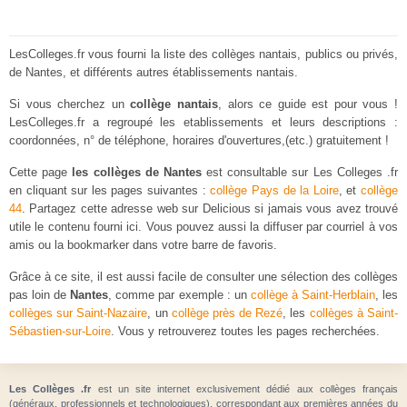
LesColleges.fr vous fourni la liste des collèges nantais, publics ou privés,
de Nantes, et différents autres établissements nantais.
Si vous cherchez un
collège nantais
, alors ce guide est pour vous !
LesColleges.fr a regroupé les etablissements et leurs descriptions :
coordonnées, n° de téléphone, horaires d'ouvertures,(etc.) gratuitement !
Cette page
les collèges de Nantes
est consultable sur Les Colleges .fr
en cliquant sur les pages suivantes :
collège Pays de la Loire
, et
collège
44
. Partagez cette adresse web sur Delicious si jamais vous avez trouvé
utile le contenu fourni ici. Vous pouvez aussi la diffuser par courriel à vos
amis ou la bookmarker dans votre barre de favoris.
Grâce à ce site, il est aussi facile de consulter une sélection des collèges
pas loin de
Nantes
, comme par exemple : un
collège à Saint-Herblain
, les
collèges sur Saint-Nazaire
, un
collège près de Rezé
, les
collèges à Saint-
Sébastien-sur-Loire
. Vous y retrouverez toutes les pages recherchées.
Les Collèges .fr
est un site internet exclusivement dédié aux collèges français
(généraux, professionnels et technologiques), correspondant aux premières années du