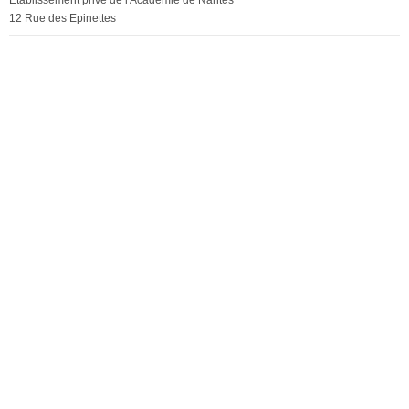
Établissement privé de l'Académie de Nantes
12 Rue des Epinettes