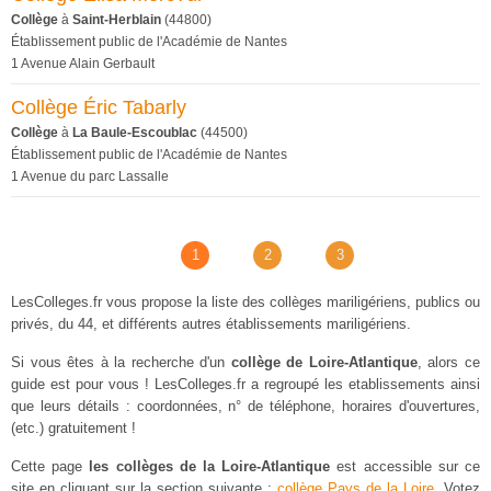
Collège
à
Saint-Herblain
(44800)
Établissement public de l'Académie de Nantes
1 Avenue Alain Gerbault
Collège Éric Tabarly
Collège
à
La Baule-Escoublac
(44500)
Établissement public de l'Académie de Nantes
1 Avenue du parc Lassalle
1
2
3
LesColleges.fr vous propose la liste des collèges mariligériens, publics ou
privés, du 44, et différents autres établissements mariligériens.
Si vous êtes à la recherche d'un
collège de Loire-Atlantique
, alors ce
guide est pour vous ! LesColleges.fr a regroupé les etablissements ainsi
que leurs détails : coordonnées, n° de téléphone, horaires d'ouvertures,
(etc.) gratuitement !
Cette page
les collèges de la Loire-Atlantique
est accessible sur ce
site en cliquant sur la section suivante :
collège Pays de la Loire
. Votez