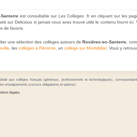
-Santerre
est consultable sur Les Colleges .fr en cliquant sur les pa
sur Delicious si jamais vous avez trouvé utile le contenu fourni ici. V
e de favoris.
sulter une sélection des collèges autours de
Rosières-en-Santerre
, co
ville
, les
collèges à Péronne
, un
collège sur Montdidier
. Vous y retrouv
dédié aux collèges français (généraux, professionnels et technologiques), correspondan
des enseignements (cursors obligatoires et options).
tions légales