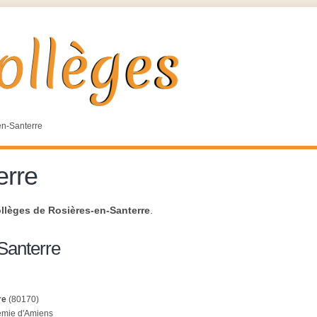
en-Santerre
erre
llèges de Rosières-en-Santerre
.
Santerre
re
(80170)
démie d'Amiens