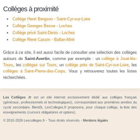
Collèges à proximité
Collège Henri Bergson - Saint-Cyr-sur-Loire
Collège Georges Besse - Loches
Collège privé Saint-Denis - Loches
Collège René Cassin - Ballan-Miré
Grâce à ce site, il est aussi facile de consulter une sélection des collèges
autours de
Saint-Avertin
, comme par exemple : un
collège à Joué-lès-
Tours
, les
collèges sur Tours
, un
collège près de Saint-Cyr-sur-Loire
, les
collèges à Saint-Pierre-des-Corps
. Vous y retrouverez toutes les listes
recherchées.
Les Collèges .fr
est un site internet exclusivement dédié aux collèges français
(généraux, professionnels et technologiques), correspondant aux premières années du
cycle secondaire. Bientôt, LesColleges.fr proposera, pour chaque collège, la liste des
enseignements (cursors obligatoires et options).
© 2010-2026 Lescolleges.fr - Tous droits réservés -
Mentions légales