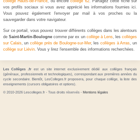
collège Hauts-de-France
, ou encore
collège 62
. Partagez cette fiche sur
vos profils sociaux si vous avez apprécié les informations fournies ici.
Vous pouvez également l'envoyer par mail à vos proches ou la
sauvegarder dans votre navigateur.
Sur ce portail, vous pouvez trouver différents collèges dans les alentours
de
Saint-Martin-Boulogne
comme par ex un
collège à Lens
, les
collèges
sur Calais
, un
collège près de Boulogne-sur-Mer
, les
collèges à Arras
, un
collège sur Liévin
. Vous y lirez l'ensemble des informations recherchées.
Les Collèges .fr
est un site internet exclusivement dédié aux collèges français
(généraux, professionnels et technologiques), correspondant aux premières années du
cycle secondaire. Bientôt, LesColleges.fr proposera, pour chaque collège, la liste des
enseignements (cursors obligatoires et options).
© 2010-2026 Lescolleges.fr - Tous droits réservés -
Mentions légales