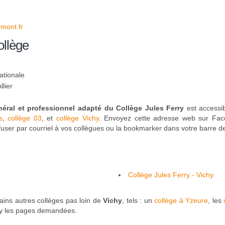
mont.fr
ollège
ationale
llier
éral et professionnel adapté du Collège Jules Ferry
est accessib
s
,
collège 03
, et
collège Vichy
. Envoyez cette adresse web sur Face
ffuser par courriel à vos collègues ou la bookmarker dans votre barre de
Collège Jules Ferry - Vichy
ains autres collèges pas loin de
Vichy
, tels : un
collège à Yzeure
, les
-y les pages demandées.