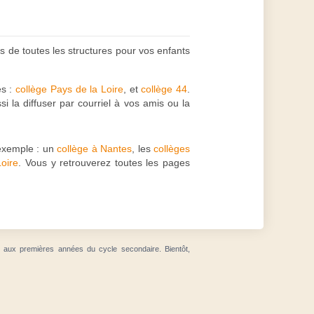
s de toutes les structures pour vos enfants
es :
collège Pays de la Loire
, et
collège 44
.
i la diffuser par courriel à vos amis ou la
exemple : un
collège à Nantes
, les
collèges
Loire
. Vous y retrouverez toutes les pages
t aux premières années du cycle secondaire. Bientôt,