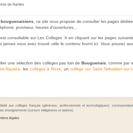
démie de Nantes
s bouguenaisiens
, ce site vous propose de consulter les pages dédiée
éphone, proviseur, heures d'ouvertures,...
est consultable sur Les Colleges .fr en cliquant sur les pages suivant
i jamais vous avez trouvé utile le contenu fourni ici. Vous pouvez auss
sulter une sélection des collèges pas loin de
Bouguenais
, comme par 
int-Nazaire
, les
collèges à Rezé
, un
collège sur Saint-Sébastien-sur-
dédié aux collèges français (généraux, professionnels et technologiques), correspondan
des enseignements (cursors obligatoires et options).
tions légales