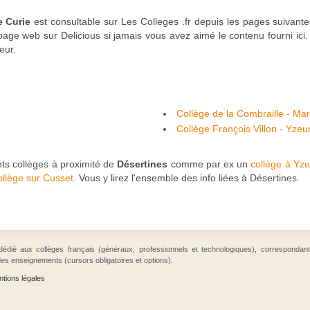
e Curie
est consultable sur Les Colleges .fr depuis les pages suivant
page web sur Delicious si jamais vous avez aimé le contenu fourni ici.
eur.
Collège de la Combraille - Mar
Collège François Villon - Yzeu
nts collèges à proximité de
Désertines
comme par ex un
collège à Yz
ollège sur Cusset
. Vous y lirez l'ensemble des info liées à Désertines.
dédié aux collèges français (généraux, professionnels et technologiques), correspondan
des enseignements (cursors obligatoires et options).
tions légales