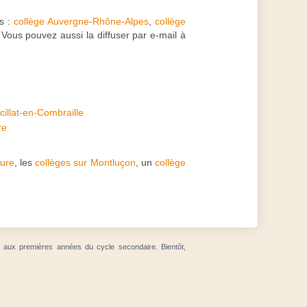
es :
collège Auvergne-Rhône-Alpes
,
collège
 Vous pouvez aussi la diffuser par e-mail à
cillat-en-Combraille
re
eure
, les
collèges sur Montluçon
, un
collège
t aux premières années du cycle secondaire. Bientôt,