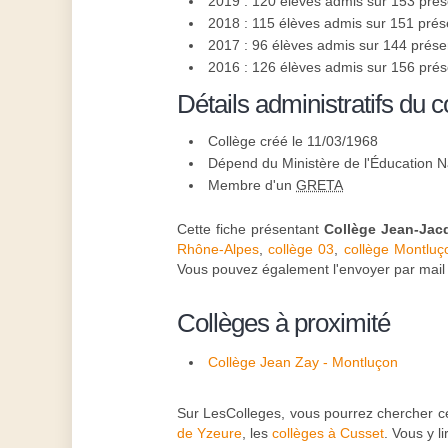
2019 : 120 élèves admis sur 153 pré
2018 : 115 élèves admis sur 151 prés
2017 : 96 élèves admis sur 144 prése
2016 : 126 élèves admis sur 156 pré
Détails administratifs du c
Collège créé le 11/03/1968
Dépend du Ministère de l'Éducation N
Membre d'un
GRETA
Cette fiche présentant
Collège Jean-Jac
Rhône-Alpes
,
collège 03
,
collège Montluç
Vous pouvez également l'envoyer par mail 
Collèges à proximité
Collège Jean Zay - Montluçon
Sur LesColleges, vous pourrez chercher c
de Yzeure
, les
collèges à Cusset
. Vous y 