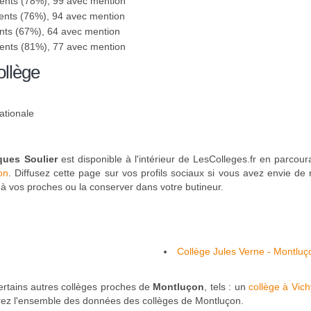
sents (78%), 99 avec mention
ents (76%), 94 avec mention
nts (67%), 64 avec mention
sents (81%), 77 avec mention
ollège
ationale
ques Soulier
est disponible à l'intérieur de LesColleges.fr en parcoura
on
. Diffusez cette page sur vos profils sociaux si vous avez envie de
à vos proches ou la conserver dans votre butineur.
Collège Jules Verne - Montluç
ertains autres collèges proches de
Montluçon
, tels : un
collège à Vich
lirez l'ensemble des données des collèges de Montluçon.