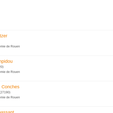
tzer
démie de Rouen
mpidou
20)
démie de Rouen
e Conches
(27190)
démie de Rouen
passant