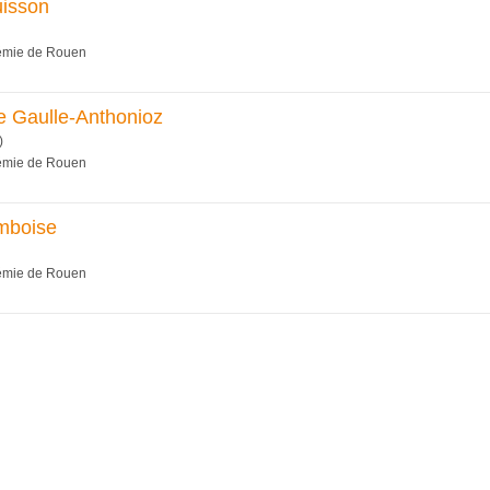
uisson
démie de Rouen
e Gaulle-Anthonioz
)
démie de Rouen
mboise
démie de Rouen