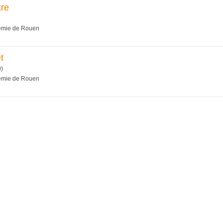
tre
démie de Rouen
t
)
démie de Rouen