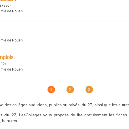
27380)
démie de Rouen
t
démie de Rouen
nglois
340)
démie de Rouen
1
2
3
ive des collèges auduriens, publics ou privés, du 27, ainsi que les autre
es du 27
, LesColleges vous propose de lire gratuitement les fiches 
 horaires...