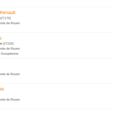
 Renault
(27170)
démie de Rouen
s
re
(27220)
démie de Rouen
é Européenne
démie de Rouen
is
démie de Rouen