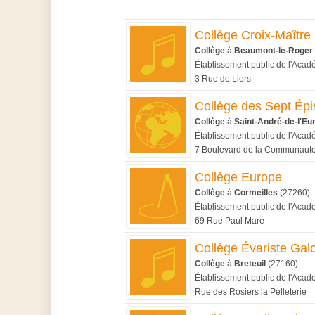
Collège Croix-Maître
Collège
à
Beaumont-le-Roger
Établissement public de l'Aca
3 Rue de Liers
Collège des Sept Épi
Collège
à
Saint-André-de-l'Eu
Établissement public de l'Aca
7 Boulevard de la Communaut
Collège Europe
Collège
à
Cormeilles
(27260)
Établissement public de l'Aca
69 Rue Paul Mare
Collège Évariste Galo
Collège
à
Breteuil
(27160)
Établissement public de l'Aca
Rue des Rosiers la Pelleterie